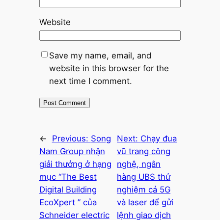
Website
Save my name, email, and
website in this browser for the
next time I comment.
←
Previous:
Song
Next:
Chạy đua
Nam Group nhận
vũ trang công
giải thưởng ở hạng
nghệ, ngân
mục “The Best
hàng UBS thử
Digital Building
nghiệm cả 5G
EcoXpert ” của
và laser để gửi
Schneider electric
lệnh giao dịch