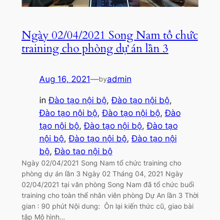
Ngày 02/04/2021 Song Nam tổ chức
training cho phòng dự án lần 3
Aug 16, 2021
—
admin
by
in
Đào tạo nội bộ
, 
Đào tạo nội bộ
, 
Đào tạo nội bộ
, 
Đào tạo nội bộ
, 
Đào
tạo nội bộ
, 
Đào tạo nội bộ
, 
Đào tạo
nội bộ
, 
Đào tạo nội bộ
, 
Đào tạo nội
bộ
, 
Đào tạo nội bộ
Ngày 02/04/2021 Song Nam tổ chức training cho
phòng dự án lần 3 Ngày 02 Tháng 04, 2021 Ngày
02/04/2021 tại văn phòng Song Nam đã tổ chức buổi
training cho toàn thể nhân viên phòng Dự An lần 3 Thời
gian : 90 phút Nội dung: Ôn lại kiến thức cũ, giao bài
tập Mô hình…