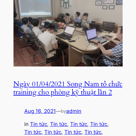
Ngày 01/04/2021 Song Nam tổ chức
training cho phòng kỹ thuật lần 2
Aug 16, 2021
—
admin
by
in
Tin tức
, 
Tin tức
, 
Tin tức
, 
Tin tức
, 
Tin tức
, 
Tin tức
, 
Tin tức
, 
Tin tức
, 