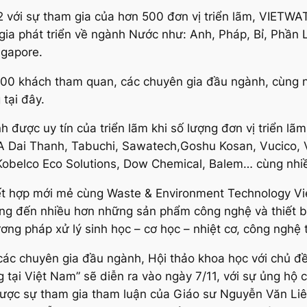
m2 với sự tham gia của hơn 500 đơn vị triển lãm, VIETW
gia phát triển về ngành Nước như: Anh, Pháp, Bỉ, Phần
ngapore.
00 khách tham quan, các chuyên gia đầu ngành, cùng n
tại đây.
ược uy tín của triển lãm khi số lượng đơn vị triển lãm
A Dai Thanh, Tabuchi, Sawatech,Goshu Kosan, Vucico, V
 Kobelco Eco Solutions, Dow Chemical, Balem… cùng nhi
ết hợp mới mẻ cùng Waste & Environment Technology Vi
mang đến nhiều hơn những sản phẩm công nghệ và thiết b
ơng pháp xử lý sinh học – cơ học – nhiệt cơ, công nghệ 
các chuyên gia đầu ngành, Hội thảo khoa học với chủ đề
g tại Việt Nam” sẽ diễn ra vào ngày 7/11, với sự ủng hộ 
ược sự tham gia tham luận của Giáo sư Nguyễn Văn Liên