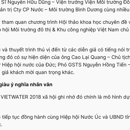
 Sĩ Nguyễn Hữu Dũng – Viện trưởng Viện Môi trường Đô
n trị Cty CP Nước – Môi trường Bình Dương cùng nhiều 
ham quan chương trình Hội thảo khoa học chuyên đề vớ
hội Môi trường đô thị & Khu công nghiệp Việt Nam chủ t
và thuyết trình thú vị đến từ các diễn giả có tiếng nói
rong đó có sự hiện diện của ông Cao Lại Quang – Chủ tịc
từ Hiệp hội nước của Đức; Phó GSTS Nguyễn Hồng Tiến 
 giả khách mời quan trọng khác.
giàu ý nghĩa nhân văn
 VIETWATER 2018 xã hội ghi nhớ đó chính là mô hình dự
ẽ tiếp tục đồng hành cùng Hiệp hội Nước Úc và UBND tỉ
.