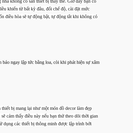
 nhà không có sẫn thiết bị thay thế. Giờ đây bạn có
ều khiển từ bất kỳ đâu, đổi chế độ, cài đặt mức
điều hòa sẽ tự động bật, tự động tắt khi không có
h báo ngay lập tức bằng loa, còi khi phát hiện sự xâm
 thiết bị mang lại như một món đồ decor làm đẹp
ạn sẽ cảm thấy điều này nếu bạn thử theo dõi thời gian
sử dụng các thiết bị thông minh được lập trình bởi