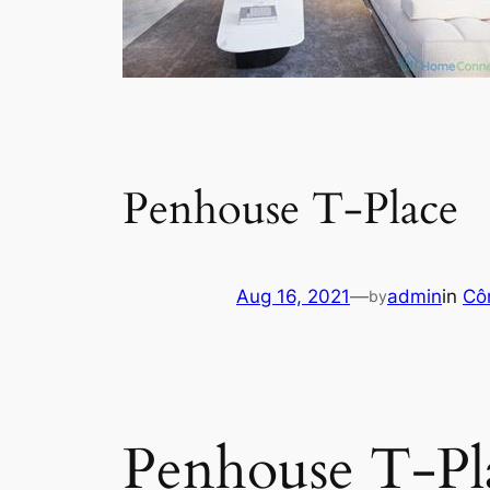
Penhouse T-Place
Aug 16, 2021
—
admin
in
Côn
by
Penhouse T-Pl