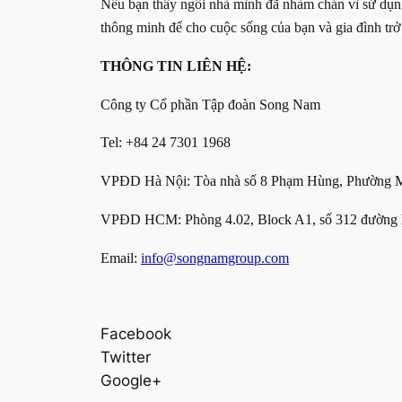
Nếu bạn thấy ngôi nhà mình đã nhàm chán vì sử dụng
thông minh để cho cuộc sống của bạn và gia đình trở
THÔNG TIN LIÊN HỆ:
Công ty Cổ phần Tập đoàn Song Nam
Tel: +84 24 7301 1968
VPĐD Hà Nội: Tòa nhà số 8 Phạm Hùng, Phường Mễ
VPĐD HCM: Phòng 4.02, Block A1, số 312 đường 
Email:
info@songnamgroup.com
Facebook
Twitter
Google+