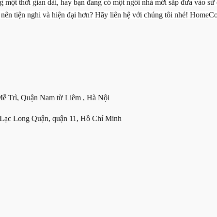
 một thời gian dài, hay bạn đang có một ngôi nhà mới sắp đưa vào sử 
 nên tiện nghi và hiện đại hơn? Hãy liên hệ với chúng tôi nhé! HomeC
 Trì, Quận Nam từ Liêm , Hà Nội
Lạc Long Quận, quận 11, Hồ Chí Minh