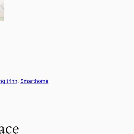
g trình
, 
Smarthome
ace