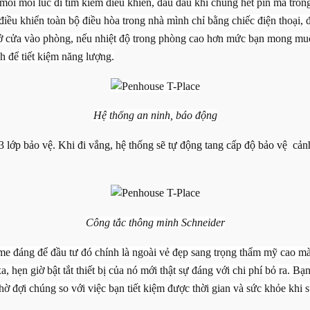
ỏi mỗi lúc đi tìm kiếm điều khiển, đau đầu khi chúng hết pin mà trong
ều khiển toàn bộ điều hòa trong nhà mình chỉ bằng chiếc điện thoại, đi
cửa vào phòng, nếu nhiệt độ trong phòng cao hơn mức bạn mong muốn 
h để tiết kiệm năng lượng.
Hệ thống an ninh, báo động
3 lớp bảo vệ. Khi đi vắng, hệ thống sẽ tự động tang cấp độ bảo vệ cản
Công tắc thông minh Schneider
 đáng để đầu tư đó chính là ngoài vẻ đẹp sang trọng thẩm mỹ cao mà
a, hẹn giờ bật tắt thiết bị của nó mới thật sự đáng với chi phí bỏ ra. B
 chờ đợi chúng so với việc bạn tiết kiệm được thời gian và sức khỏe khi 