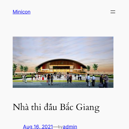
Skip
Minicon
to
content
Nhà thi đấu Bắc Giang
Aug 16, 2021
—
admin
by