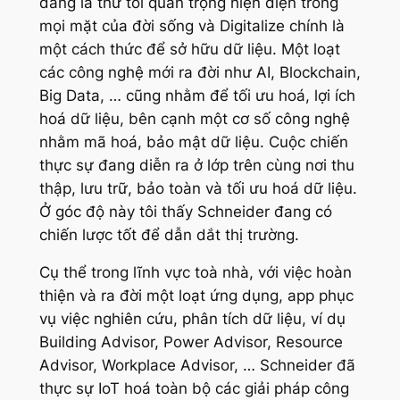
đang là thứ tối quan trọng hiện diện trong
mọi mặt của đời sống và Digitalize chính là
một cách thức để sở hữu dữ liệu. Một loạt
các công nghệ mới ra đời như AI, Blockchain,
Big Data, … cũng nhằm để tối ưu hoá, lợi ích
hoá dữ liệu, bên cạnh một cơ số công nghệ
nhằm mã hoá, bảo mật dữ liệu. Cuộc chiến
thực sự đang diễn ra ở lớp trên cùng nơi thu
thập, lưu trữ, bảo toàn và tối ưu hoá dữ liệu.
Ở góc độ này tôi thấy Schneider đang có
chiến lược tốt để dẫn dắt thị trường.
Cụ thể trong lĩnh vực toà nhà, với việc hoàn
thiện và ra đời một loạt ứng dụng, app phục
vụ việc nghiên cứu, phân tích dữ liệu, ví dụ
Building Advisor, Power Advisor, Resource
Advisor, Workplace Advisor, … Schneider đã
thực sự IoT hoá toàn bộ các giải pháp công