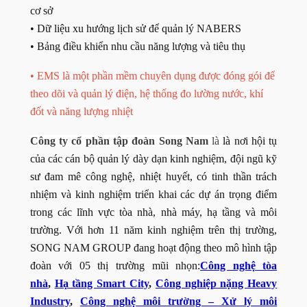
cơ sở
• Dữ liệu xu hướng lịch sử để quản lý NABERS
• Bảng điều khiển nhu cầu năng lượng và tiêu thụ
• EMS là một phần mềm chuyên dụng được đóng gói để
theo dõi và quản lý điện, hệ thống đo lường nước, khí
đốt và năng lượng nhiệt
Công ty cổ phần tập đoàn Song Nam
là
là nơi hội tụ
của các cán bộ quản lý dày dạn kinh nghiệm, đội ngũ kỹ
sư đam mê công nghệ, nhiệt huyết, có tinh thần trách
nhiệm và kinh nghiệm triển khai các dự án trọng điểm
trong các lĩnh vực tòa nhà, nhà máy, hạ tầng và môi
trường. Với hơn 11 năm kinh nghiệm trên thị trường,
SONG NAM GROUP đang hoạt động theo mô hình tập
đoàn với 05 thị trường mũi nhọn:
Công nghệ tòa
nhà
,
Hạ tầng Smart City
,
Công nghiệp nặng Heavy
Industry
,
Công nghệ môi trường – Xử lý môi