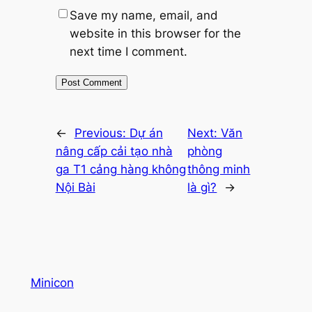
Save my name, email, and
website in this browser for the
next time I comment.
←
Previous:
Dự án
Next:
Văn
nâng cấp cải tạo nhà
phòng
ga T1 cảng hàng không
thông minh
Nội Bài
là gì?
→
Minicon